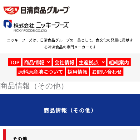
内
容
を
ス
キ
ッ
ニッキーフーズは、日清食品グループの一員として、食文化の発展に貢献す
プ
る冷凍食品の専門メーカーです
TOP
商品情報
会社情報
生産拠点
組織案内
原料原産地について
採用情報
お問い合わせ
商品情報（その他）
商品情報（その他）
その他